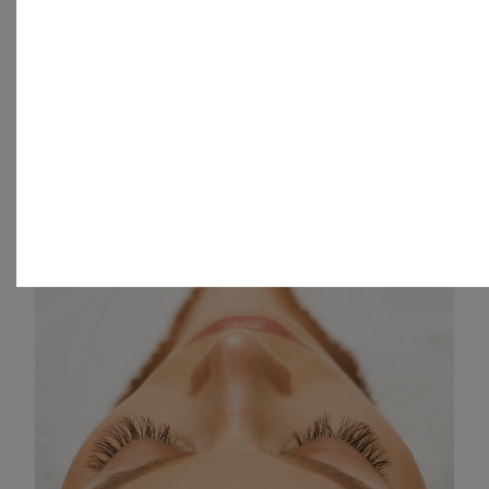
Definitief en permanent ontharen met laser d.m.v. met
de GentleMax Pro bij Blush Clinic Eelde. Pak nu
ongewenste haargroei aan: veilig, snel en effectief!
MEER LEZEN