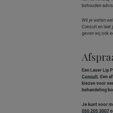
behouden advise
Wil je weten we
Consult en laat
geven wij ook ee
Afspr
Een Laser Lip P
Consult
. Een a
kiezen voor ee
behandeling bo
Je kunt voor m
050 205 3007
o