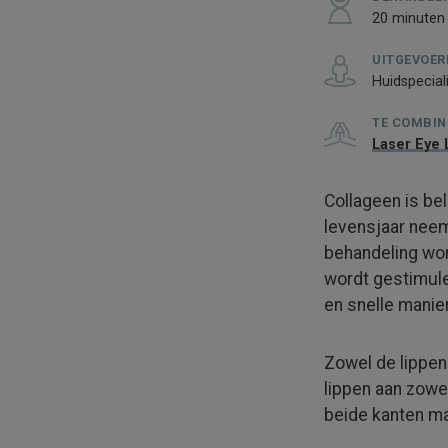
20 minuten
UITGEVOER
Huidspecial
TE COMBIN
Laser Eye L
Collageen is bel
levens­jaar nee
behan­deling wo
wordt gestimu­l
en snelle manier
Zowel de lippe
lippen aan zowel
beide kanten ma