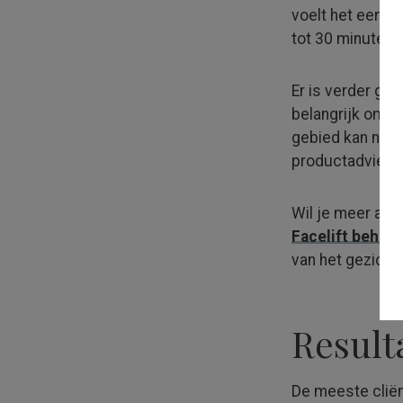
voelt het een b
tot 30 minuten 
Er is verder ge
belangrijk om j
gebied kan namel
product­advies.
Wil je meer aan
Facelift behand
van het gezicht
Result
De meeste cliën