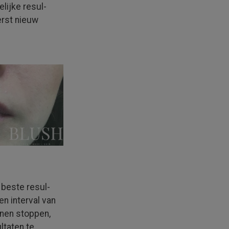
­lijke resul­
erst nieuw
 beste resul­
en interval van
nnen stoppen,
ltaten te