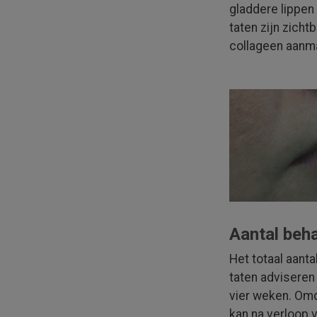
gladdere lippen 
taten zijn zicht
collageen aanm
Aantal beh
Het totaal aant
taten adviseren 
vier weken. Omd
kan na verloop 