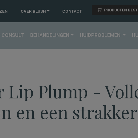
PRODUCTEN BEST
JZEN
OVER BLUSH
CONTACT
S CONSULT
BEHANDELINGEN
HUIDPROBLEMEN
H
idtherapie, huidverjoning, laserontharing en medis
r Lip Plump - Voll
en en een strakker