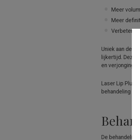
Meer volume
Meer definit
Verbetering
Uniek aan de ge
lijker­tijd. Dez
en verjonging va
Laser Lip Plump 
behande­ling kun
Behand
De behandeling i