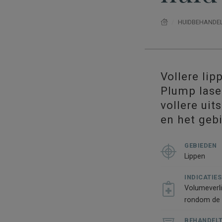
HUIDBEHANDE
Vollere lip
Plump laser
vollere uit
en het geb
GEBIEDEN
Lippen
INDICATIES
Volumeverli
rondom de
BEHANDELT