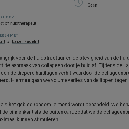
Geen
D DOOR
ist of huidtherapeut
EREN MET
ift
of
Laser Facelift
angrijk voor de huidstructuur en de stevig­heid van de hui
mt de aanmaak van collageen door je huid af. Tijdens de L
rden de diepere huidlagen verhit waardoor de collageen­pr
eerd. Hiermee gaan we volume­verlies van de lippen tegen 
.
n als het gebied rondom je mond wordt behandeld. We beh
 de binnen­kant als de buiten­kant, zodat we de colla­geen­
ximaal kunnen stimuleren.