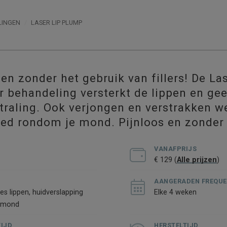
LINGEN
LASER LIP PLUMP
pen zonder het gebruik van fillers! De La
 behande­ling versterkt de lippen en gee
­straling. Ook ver­jongen en verstrakken w
ied rondom je mond. Pijnloos en zonder
VANAFPRIJS
€ 129 (
Alle prijzen
)
AANGERADEN FREQUE
es lippen, huidverslapping
Elke 4 weken
 mond
IJD
HERSTELTIJD