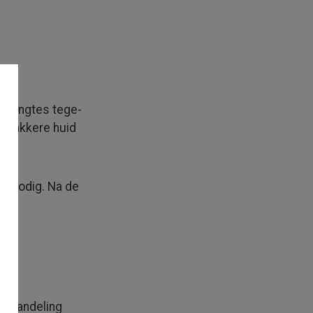
f­lengtes tege­
 strakkere huid
es nodig. Na de
 behandeling