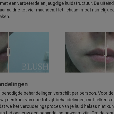
met een verbeterde en jeugdige huid­structuur. De uit­einde
baar na drie tot vier maanden. Het lichaam moet namelijk e
aken.
andelingen
al benodigde behande­lingen verschilt per persoon. Voor de
wij een kuur van drie tot vijf behande­lingen, met telkens e
at we het veroude­rings­proces van je huid helaas niet ku
van tijd opnieuw een behandeling gewenst zijn. Om de resu