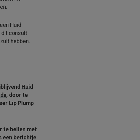
en.
 een Huid
dit consult
g zult hebben.
­blijvend
Huid
nda
, door te
aser Lip Plump
r te bellen met
s een berichtje