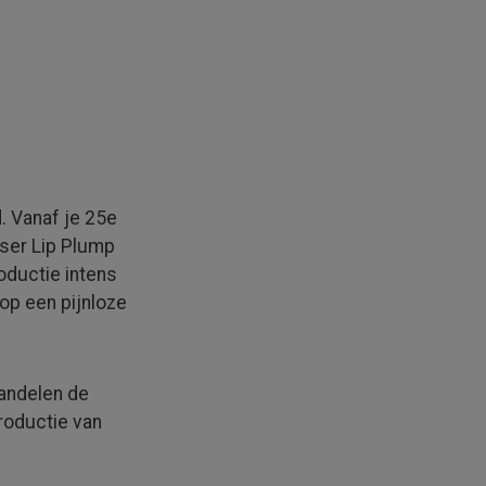
d. Vanaf je 25e
aser Lip Plump
oductie intens
op een pijnloze
andelen de
productie van