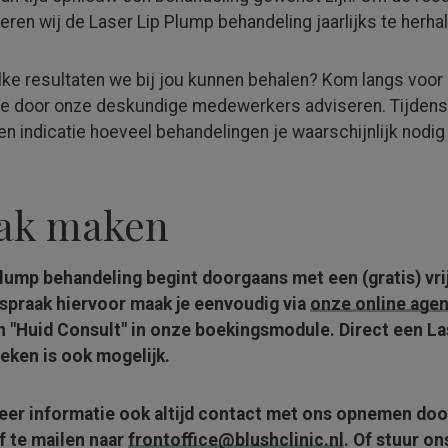
ren wij de Laser Lip Plump behandeling jaarlijks te herhal
lke resultaten we bij jou kunnen behalen? Kom langs voor
 je door onze deskundige medewerkers adviseren. Tijdens 
n indicatie hoeveel behande­lingen je waarschijn­lijk nodi
aak maken
lump behandeling begint doorgaans met een (gratis) vrij
fspraak hiervoor maak je eenvoudig via
onze online age
n "Huid Consult" in onze boekings­module. Direct een L
eken is ook mogelijk.
eer informatie ook altijd contact met ons opnemen doo
f te mailen naar
frontoffice­@blushclinic.nl
. Of stuur on