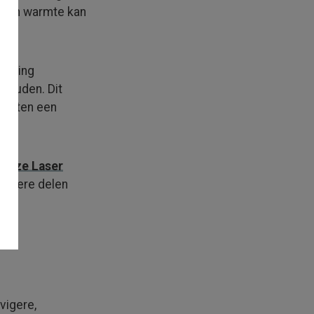
l van warmte kan
ndeling
 houden. Dit
­listen een
onze Laser
andere delen
vigere,