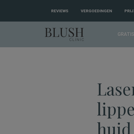
REVIEWS
VERGOEDINGEN
PRI
GRATI
Blush Clinic - jouw adres voor hu
Lase
lipp
huid