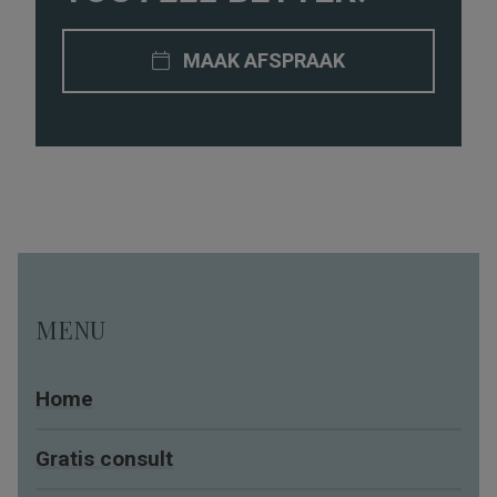
Ga niet te vaak naar de sauna.
MAAK AFSPRAAK
Ga niet onder de zonnebank.
Gebruik een hoge zonnefactor.
Gebruik producten met probiotica.
MENU
Home
Gratis consult