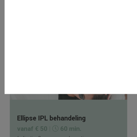
Een behandeling starten we altijd met een
(gratis) consult­gesprek voorafgaand aan
de eerste behandeling.
Dit consult kun je zelf
inplannen via
het afspraak­formulier op deze
website
. De eventuele vervolg­afspraken worden
tijdens deze eerste afspraak gemaakt.
Ellipse IPL behandeling
vanaf € 50
|
60 min.