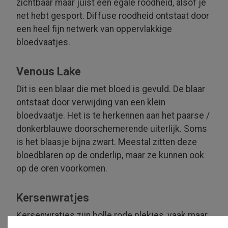
zichtbaar maar juist een egale roodheid, alsof je
net hebt gesport. Diffuse roodheid ontstaat door
een heel fijn netwerk van opper­vlakkige
bloedvaatjes.
Venous Lake
Dit is een blaar die met bloed is gevuld. De blaar
ontstaat door verwijding van een klein
bloedvaatje. Het is te herkennen aan het paarse /
donkerblauwe door­schemerende uiterlijk. Soms
is het blaasje bijna zwart. Meestal zitten deze
bloedblaren op de onderlip, maar ze kunnen ook
op de oren voorkomen.
Kersenwratjes
Kersenwratjes zijn bolle rode plekjes, vaak maar