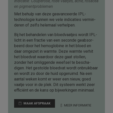
Indicatie: Couperose, rode vaatjes, acne, rosacea
en pigment­problemen
Met behulp van deze geavanceerde IPL-
technologie kunnen we vele indi­caties vermin­
deren of zelfs helemaal verhelpen.
Bij het behandelen van bloed­vaatjes wordt IPL-
licht in een fractie van een seconde geabsor­
beerd door het hemo­globine in het bloed en
daar omgezet in warmte. Deze warmte verhit
het bloedvat waardoor deze gaat stollen,
zonder het omlig­gende weefsel te bescha­
digen. Het gestolde bloedvat wordt onbruik­baar
en wordt zo door de huid opgeruimd. Na een
aantal weken komt er weer een nieuw, goed
vaatje voor in de plek. Dit systeem werkt zeer
efficiënt en de kans op bij­werkingen minimaal.
MAAK AFSPRAAK
MEER INFORMATIE