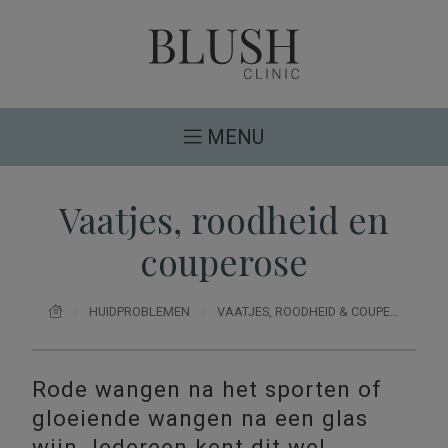
Blush Clinic - jouw adres voor huidtherapie, hui
MENU
Vaatjes, roodheid en
couperose
HUIDPROBLEMEN
VAATJES, ROODHEID & COUPEROSE
Rode wangen na het sporten of
gloeiende wangen na een glas
wijn. Iedereen kent dit wel.